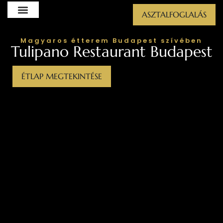
Skip
ASZTALFOGLALÁS
to
content
Tulipano Restaurant – Magyaros
Magyaros étterem Budapest szívében
Tulipano Restaurant Budapest
Étterem – Budapest
ÉTLAP MEGTEKINTÉSE