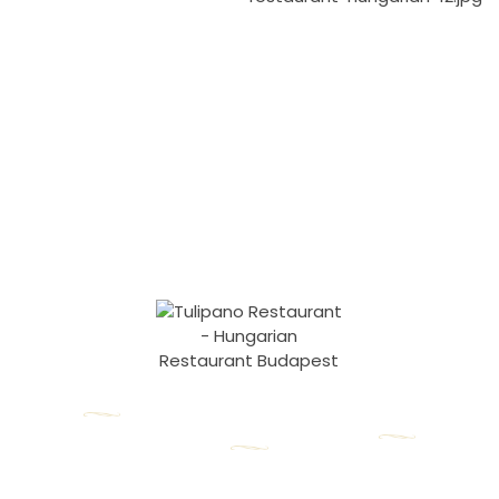
Elérhetőségeink
Hírlevél
1055 Budapest,
Nyitvatartás
Iratkozzon fel
Honvéd utca 17.
Hétfő – Péntek:
hírlevelünkre,