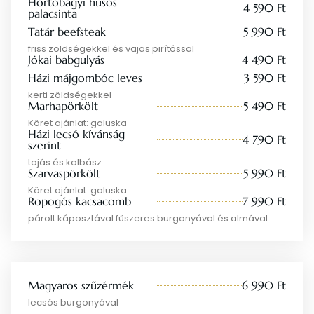
Hortobágyi húsos
4 590 Ft
palacsinta
Tatár beefsteak
5 990 Ft
friss zöldségekkel és vajas pirítóssal
Jókai babgulyás
4 490 Ft
Házi májgombóc leves
3 590 Ft
kerti zöldségekkel
Marhapörkölt
5 490 Ft
Köret ajánlat: galuska
Házi lecsó kívánság
4 790 Ft
szerint
tojás és kolbász
Szarvaspörkölt
5 990 Ft
Köret ajánlat: galuska
Ropogós kacsacomb
7 990 Ft
párolt káposztával fűszeres burgonyával és almával
Magyaros szűzérmék
6 990 Ft
lecsós burgonyával