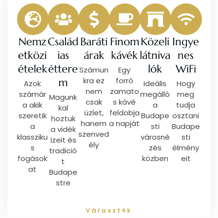
Nemz
Család
Baráti
Finom
Közeli
Ingye
etközi
ias
árak
kávék
látniva
nes
ételek
éttere
lók
WiFi
Számun
Egy
kra ez
forró
m
Azok
Ideális
Hogy
nem
zamato
számár
megálló
meg
Magunk
csak
s kávé
a akik
a
tudja
kal
üzlet,
feldobja
szeretik
Budape
osztani
hoztuk
hanem
a napját
a
sti
Budape
a vidék
szenved
klassziku
városné
sti
ízeit és
ély
s
zés
élmény
tradició
fogások
közben
eit
t
at
Budape
stre
Választék
Tekintse meg kínálatunk