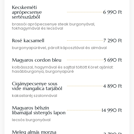
Kecskeméti
aprópecsenye
6 990 Ft
sertésszűzből
brassói aprópecsenye steak burgonyával,
fokhagymával és lecsóval
Rosé kacsamell
7 290 Ft
burgonyapürével, párolt káposztával és almával
Magyaros cordon bleu
5 690 Ft
kolbásszal, hagymával és sajttal töltött Köret ajánlat:
hasábburgonya, burgonyapüré
Cigánypecsenye sous
4 890 Ft
vide mangalica tarjából
kakastaréj szalonnával
Magyaros bélszín
14 990 Ft
libamájjal sistergős lapon
lecsós burgonyával
Meleg almás morzsa