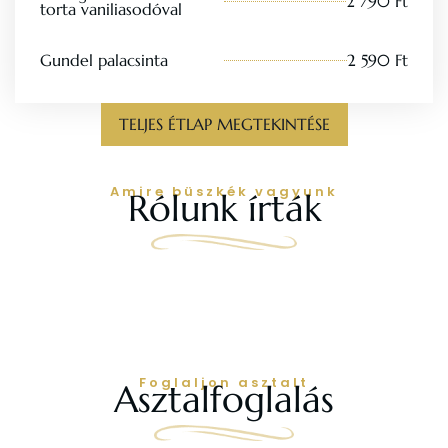
2 790 Ft
torta vaniliasodóval
Gundel palacsinta
2 590 Ft
TELJES ÉTLAP MEGTEKINTÉSE
Amire büszkék vagyunk
Rólunk írták
Foglaljon asztalt
Asztalfoglalás