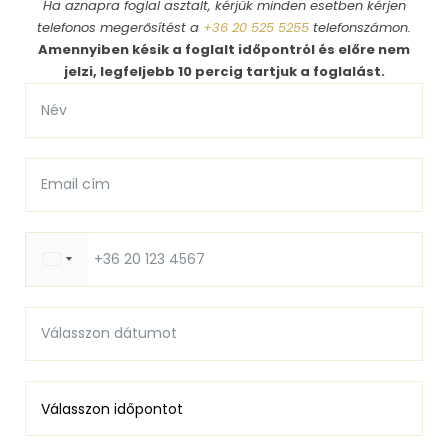
Ha aznapra foglal asztalt, kérjük minden esetben kérjen
telefonos megerősítést a
+36 20 525 5255
telefonszámon.
Amennyiben késik a foglalt időpontról és előre nem
jelzi, legfeljebb 10 percig tartjuk a foglalást.
H
u
n
g
a
r
y
+
3
6