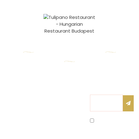
Nos
coordonnées
Newsletter
Heures
1055 Budapest,
d’ouverture
Abonnez-vous à
Honvéd utca 17.
notre newsletter
Lundi – Vendredi :
pour être le
nfo@tulipanorestaurant.hu
premier à
10h00 – 22h00
recevoir nos
+36 20 525 5255
Samedi : 11h00 –
nouveautés !
Submi
Email
22h00
Dimanche : 11h00
– 22h00
J’accepte la
politique de
confidentialité.