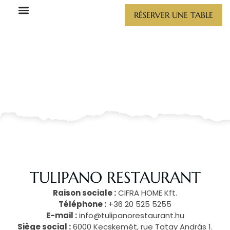
MENTIONS LÉGALES
Aller
RÉSERVER UNE TABLE
au
contenu
TULIPANO RESTAURANT
Raison sociale :
CIFRA HOME Kft.
Téléphone :
+36 20 525 5255
E-mail :
info@tulipanorestaurant.hu
Siège social :
6000 Kecskemét, rue Tatay András 1.