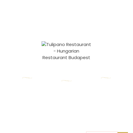
Unsere
Kontaktdaten
Rundbrief
Öffnungszeiten
1055 Budapest,
Abonnieren Sie
Montag – Freitag:
Honvéd utca 17.
unseren
Newsletter, um
10:00 – 22:00
nfo@tulipanorestaurant.hu
als Erster über
Samstag: 11:00 –
unsere
+36 20 525 5255
Neuigkeiten
22:00
informiert zu
Sonntag: 11:00 –
werden!